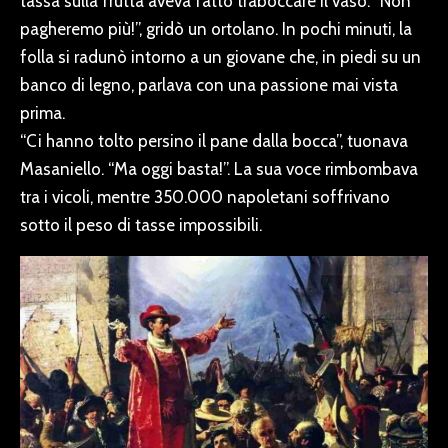
tassa sulla frutta aveva fatto traboccare il vaso. “Non
pagheremo più!”, gridò un ortolano. In pochi minuti, la
folla si radunò intorno a un giovane che, in piedi su un
banco di legno, parlava con una passione mai vista
prima.
“Ci hanno tolto persino il pane dalla bocca”, tuonava
Masaniello. “Ma oggi basta!”. La sua voce rimbombava
tra i vicoli, mentre 350.000 napoletani soffrivano
sotto il peso di tasse impossibili.